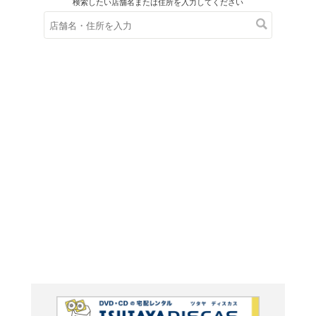
在庫の
※在庫
ご来店の際にご
ＤＶＤ
スキャン