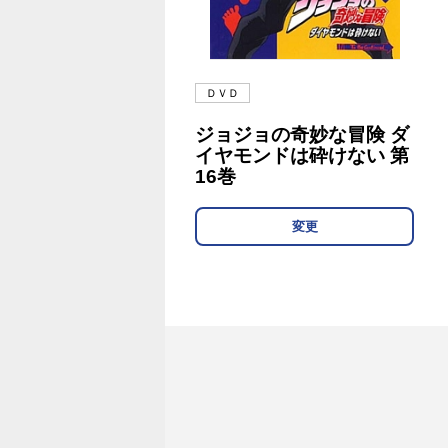
ＤＶＤ
ジョジョの奇妙な冒険 ダ
イヤモンドは砕けない 第
16巻
変更