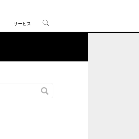
サービス
宅配レンタル
オンラインゲーム
。
TSUTAYAプレミアムNEXT
蔦屋書店