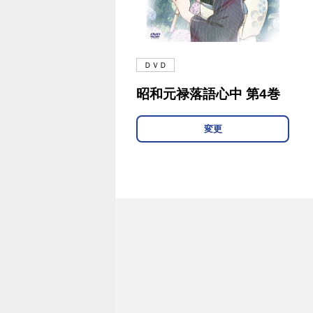
ＤＶＤ
昭和元禄落語心中 第4巻
変更