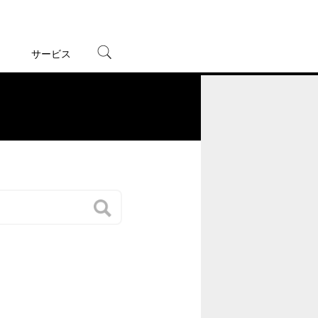
サービス
宅配レンタル
オンラインゲーム
。
TSUTAYAプレミアムNEXT
蔦屋書店