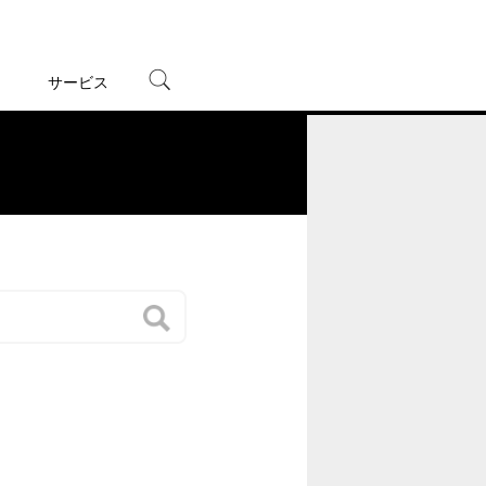
サービス
宅配レンタル
オンラインゲーム
。
TSUTAYAプレミアムNEXT
蔦屋書店