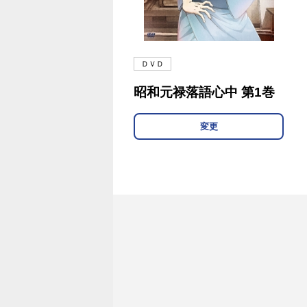
ＤＶＤ
昭和元禄落語心中 第1巻
変更