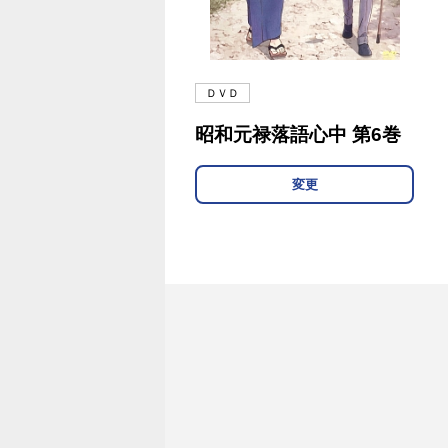
ＤＶＤ
昭和元禄落語心中 第6巻
変更