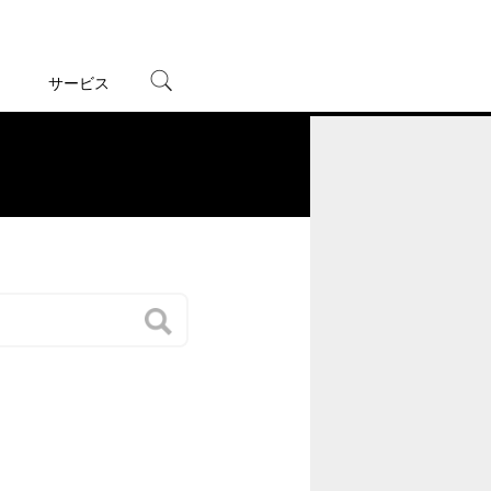
サービス
宅配レンタル
オンラインゲーム
。
TSUTAYAプレミアムNEXT
蔦屋書店