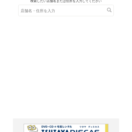
在庫の
※在庫
ご来店の際にご
ＤＶＤ
ハイキュ