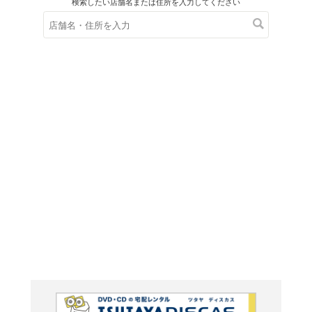
在庫の
※在庫
ご来店の際にご
ＤＶＤ
インター