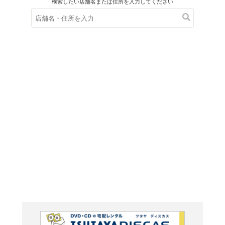
在庫の
※在庫
ご来店の際にご
ブルーレイ
欲動