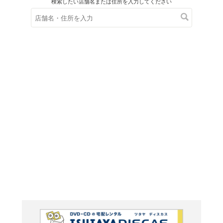
在庫の
※在庫
ご来店の際にご
ＤＶＤ
則天武后