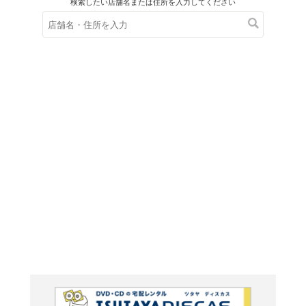
在庫の
※在庫
ご来店の際にご
ブルーレイ
TOKYO 
スタン