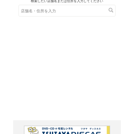
在庫の
※在庫
ご来店の際にご
ＤＶＤ
高畑勲
る。~ジ
説~ 挑