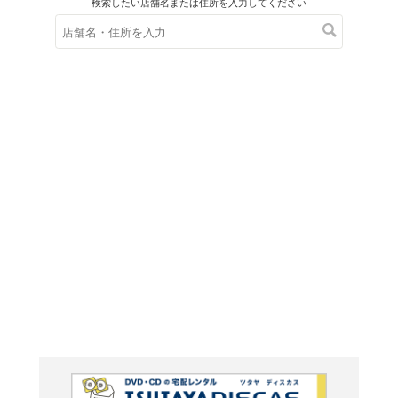
在庫の
※在庫
ご来店の際にご
ブルーレイ
銀の匙 Si