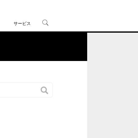
サービス
宅配レンタル
オンラインゲーム
。
TSUTAYAプレミアムNEXT
蔦屋書店