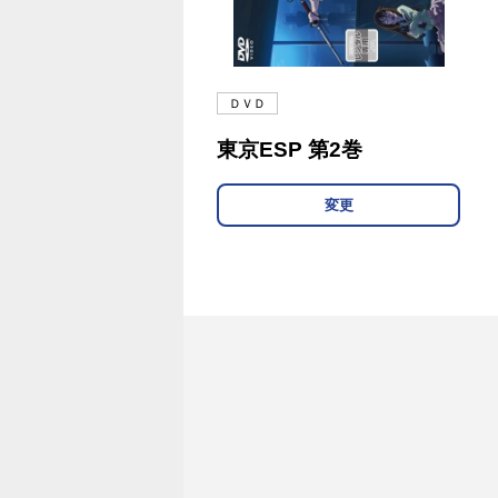
ＤＶＤ
東京ESP 第2巻
変更