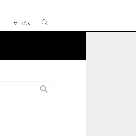
サービス
宅配レンタル
オンラインゲーム
。
TSUTAYAプレミアムNEXT
蔦屋書店