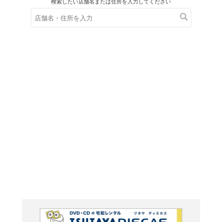
在庫の
※在庫
ご来店の際にご
ＤＶＤ
ザ・フ
ズン> Vo