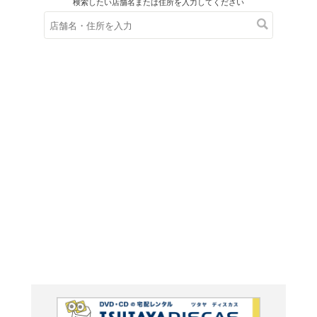
在庫の
※在庫
ご来店の際にご
ＤＶＤ
マン・