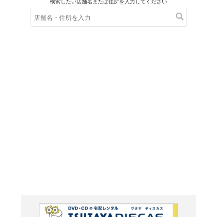
在庫の
※在庫
ご来店の際にご
ＤＶＤ
宮廷の諍い