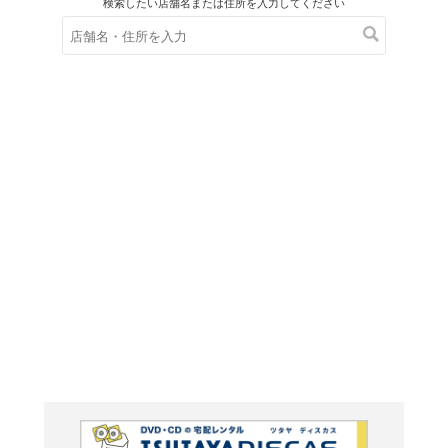
在庫の
※在庫
ご来店の際にご
ＤＶＤ
クライア