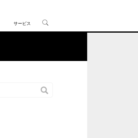
サービス
宅配レンタル
オンラインゲーム
。
TSUTAYAプレミアムNEXT
蔦屋書店