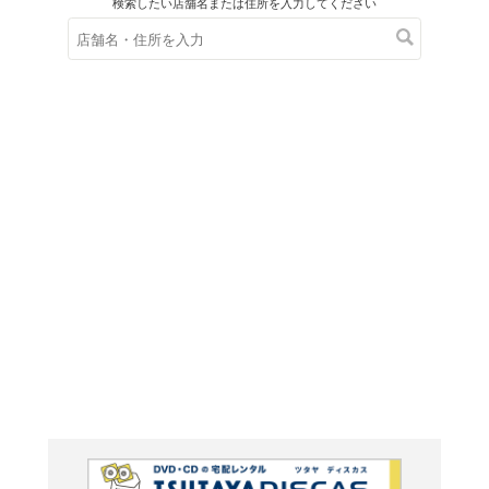
在庫の
※在庫
ご来店の際にご
ＤＶＤ
ダーク