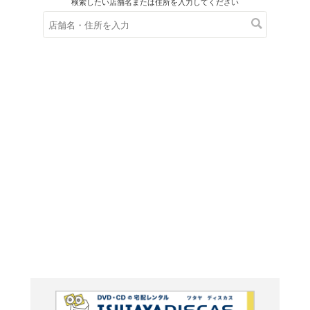
在庫の
※在庫
ご来店の際にご
ＤＶＤ
ジュエル