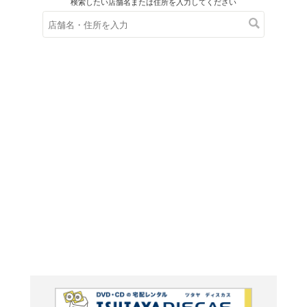
在庫の
※在庫
ご来店の際にご
ＤＶＤ
ジュエル