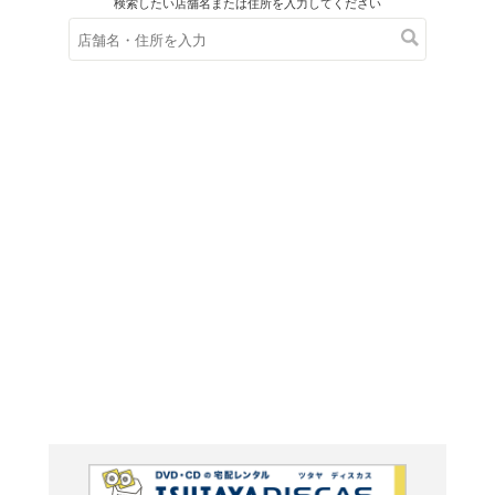
在庫の
※在庫
ご来店の際にご
ＤＶＤ
惑星の