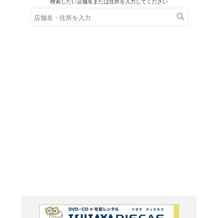
在庫の
※在庫
ご来店の際にご
ブルーレイ
惑星の