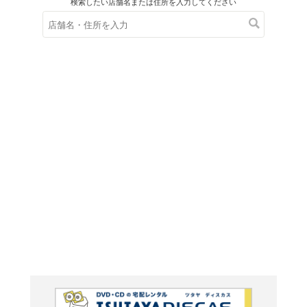
在庫の
※在庫
ご来店の際にご
ＤＶＤ
アイドル