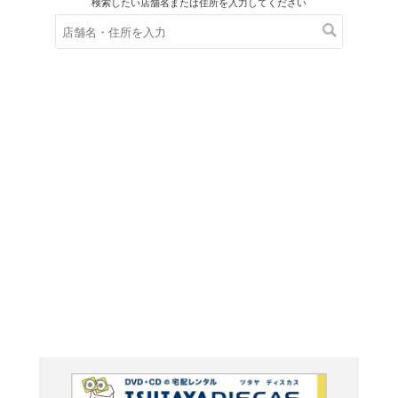
在庫の
※在庫
ご来店の際にご
ＤＶＤ
ブラッ