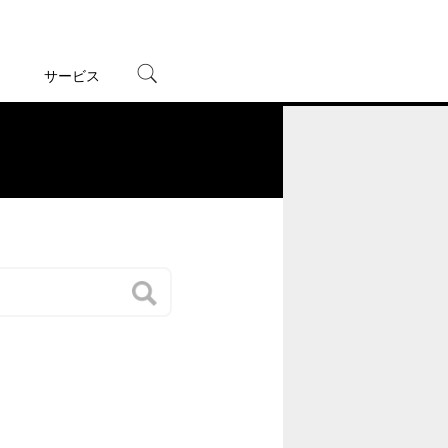
サービス
宅配レンタル
オンラインゲーム
。
TSUTAYAプレミアムNEXT
蔦屋書店