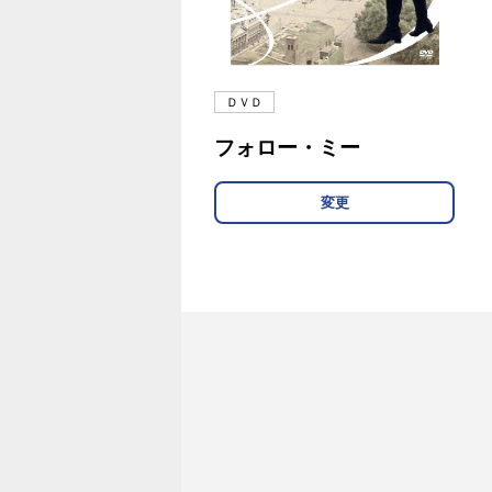
ＤＶＤ
フォロー・ミー
変更