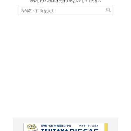
在庫の
※在庫
ご来店の際にご
ＤＶＤ
フォロ