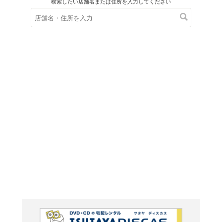
在庫の
※在庫
ご来店の際にご
ＤＶＤ
ウルフ