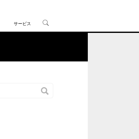
サービス
宅配レンタル
オンラインゲーム
。
TSUTAYAプレミアムNEXT
蔦屋書店