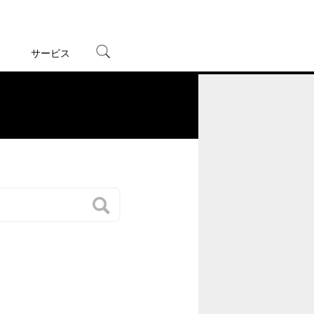
サービス
宅配レンタル
オンラインゲーム
。
TSUTAYAプレミアムNEXT
蔦屋書店