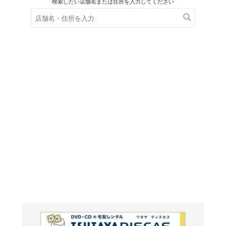
在庫の
※在庫
ご来店の際にご
ＤＶＤ
ハリー