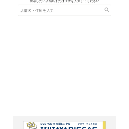
在庫の
※在庫
ご来店の際にご
ブルーレイ
スター・
マスタ
ズ・エ