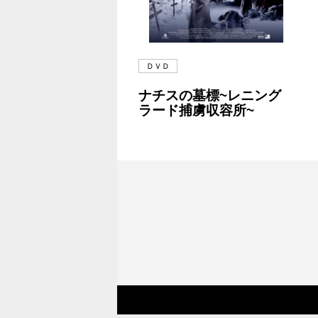
ＤＶＤ
ナチスの墓標~レニング
ラード捕虜収容所~