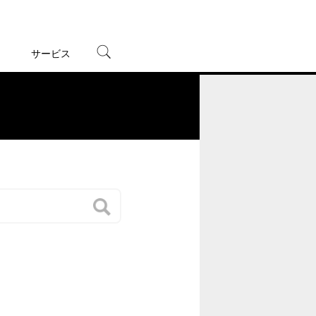
サービス
宅配レンタル
オンラインゲーム
。
TSUTAYAプレミアムNEXT
蔦屋書店