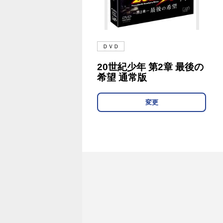
ＤＶＤ
20世紀少年 第2章 最後の
希望 通常版
変更