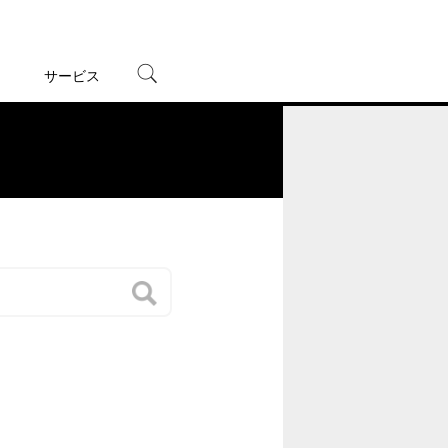
サービス
宅配レンタル
オンラインゲーム
。
TSUTAYAプレミアムNEXT
蔦屋書店