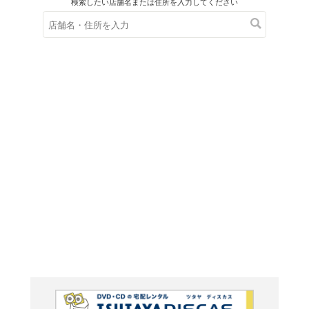
在庫の
※在庫
ご来店の際にご
ＤＶＤ
アキレ