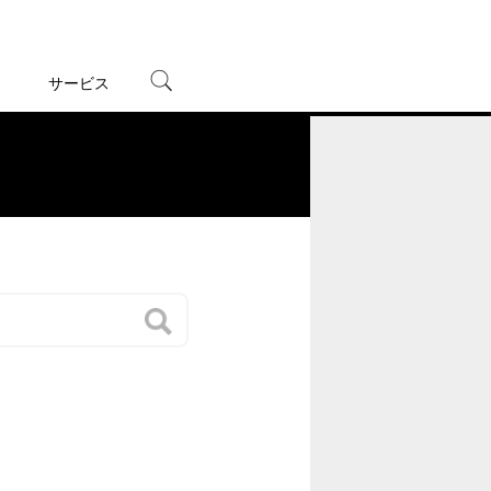
サービス
宅配レンタル
オンラインゲーム
。
TSUTAYAプレミアムNEXT
蔦屋書店