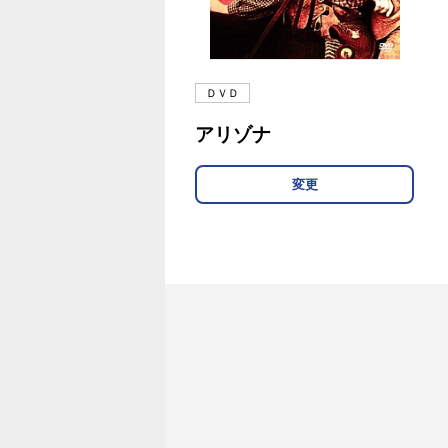
ＤＶＤ
アリゾナ
変更