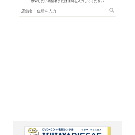
在庫の
※在庫
ご来店の際にご
ＤＶＤ
ゲゲゲの鬼
ーズ]