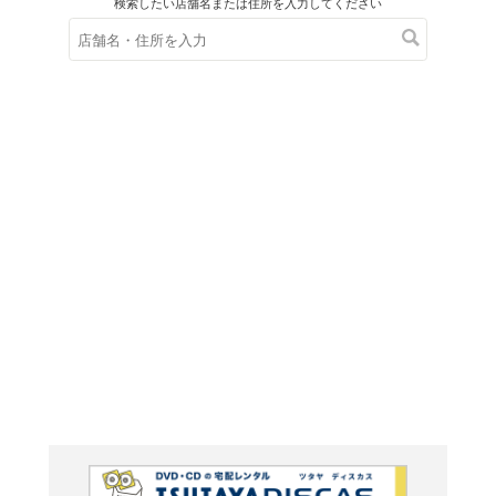
在庫の
※在庫
ご来店の際にご
ＤＶＤ
ゲゲゲの鬼
ズ]