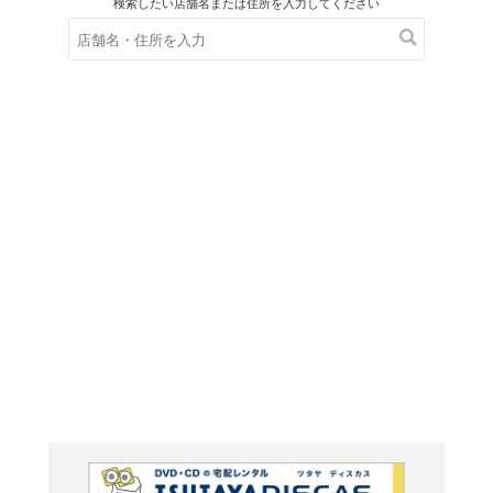
在庫の
※在庫
ご来店の際にご
ＤＶＤ
ゲゲゲの鬼
ズ]