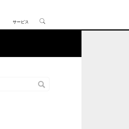
サービス
宅配レンタル
オンラインゲーム
。
TSUTAYAプレミアムNEXT
蔦屋書店