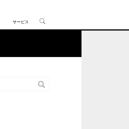
サービス
宅配レンタル
オンラインゲーム
。
TSUTAYAプレミアムNEXT
蔦屋書店