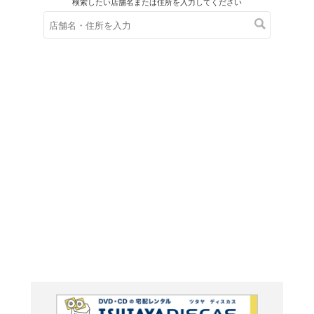
在庫の
※在庫
ご来店の際にご
ブルーレイ
オーメン