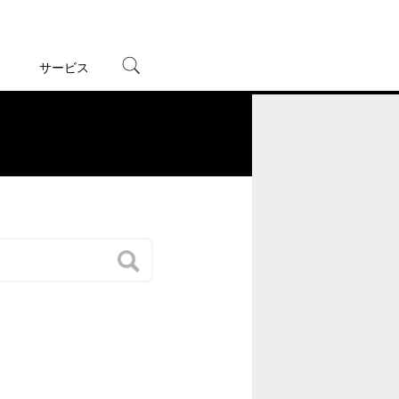
サービス
宅配レンタル
オンラインゲーム
。
TSUTAYAプレミアムNEXT
蔦屋書店