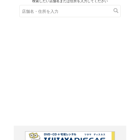
在庫の
※在庫
ご来店の際にご
ＤＶＤ
遙かなる