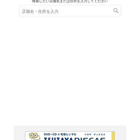
在庫の
※在庫
ご来店の際にご
ＤＶＤ
遙かなる