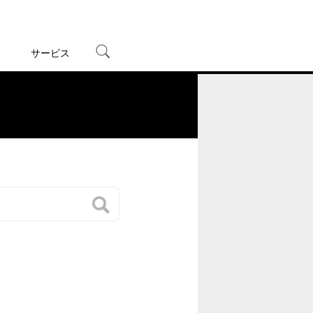
サービス
宅配レンタル
オンラインゲーム
。
TSUTAYAプレミアムNEXT
蔦屋書店