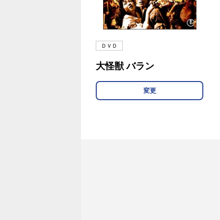
ＤＶＤ
大怪獣 バラン
変更