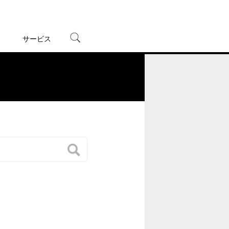
サービス
宅配レンタル
オンラインゲーム
。
TSUTAYAプレミアムNEXT
蔦屋書店