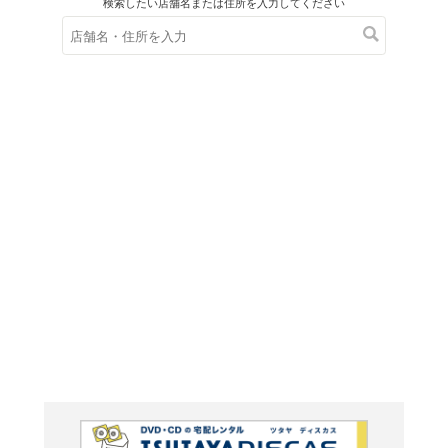
在庫の
※在庫
ご来店の際にご
ＤＶＤ
ドカベン