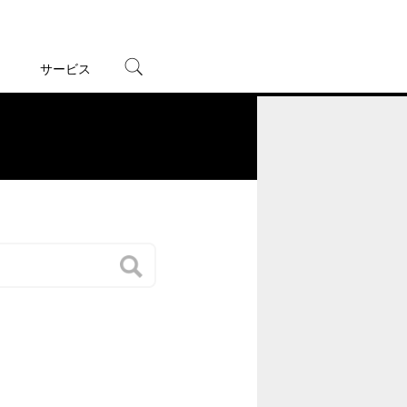
サービス
宅配レンタル
オンラインゲーム
。
TSUTAYAプレミアムNEXT
蔦屋書店